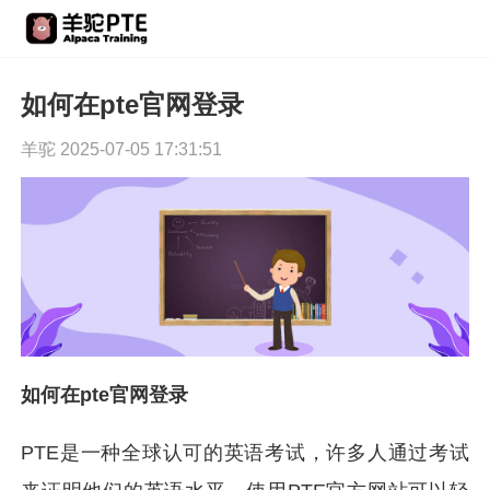
如何在pte官网登录
羊驼 2025-07-05 17:31:51
如何在pte官网登录
PTE是一种全球认可的英语考试，许多人通过考试