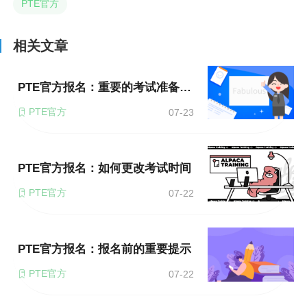
PTE官方
相关文章
PTE官方报名：重要的考试准备事项
PTE官方
07-23
PTE官方报名：如何更改考试时间
PTE官方
07-22
PTE官方报名：报名前的重要提示
PTE官方
07-22