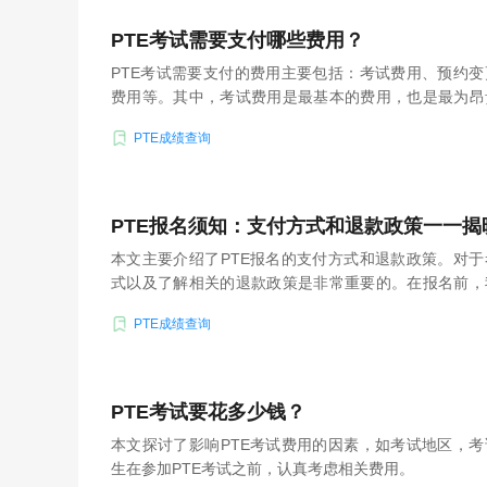
PTE考试需要支付哪些费用？
PTE考试需要支付的费用主要包括：考试费用、预约
费用等。其中，考试费用是最基本的费用，也是最为昂
原因需要更改考试时间或地点，那么需要支付预约变更
PTE成绩查询
时间，那么需要支付相应的延期费用。如果考生不得不
消考试费用是相当昂贵的。因此，在报名前，考生需要
且合理安排时间，避免浪费费用。
PTE报名须知：支付方式和退款政策一一揭
本文主要介绍了PTE报名的支付方式和退款政策。对
式以及了解相关的退款政策是非常重要的。在报名前，
重细节，以确保报名成功。
PTE成绩查询
PTE考试要花多少钱？
本文探讨了影响PTE考试费用的因素，如考试地区，
生在参加PTE考试之前，认真考虑相关费用。