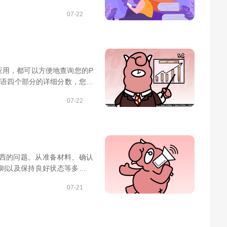
07-22
动应用，都可以方便地查询您的P
口语四个部分的详细分数，您也
07-22
东西的问题。从准备材料、确认
则以及保持良好状态等多个角
07-21