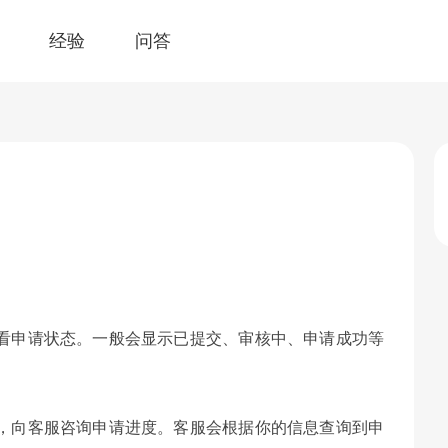
经验
问答
？
心查看申请状态。一般会显示已提交、审核中、申请成功等
邮件，向客服咨询申请进度。客服会根据你的信息查询到申