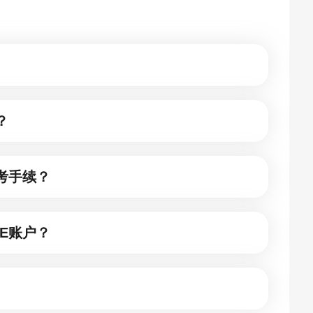
？
考手续？
E账户？