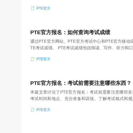
PTE官方
PTE官方报名：如何查询考试成绩
通过PTE官方网站、PTE官方考试中心和PTE官方移
TE考试成绩。 PTE考试成绩包括阅读、写作、听力和
可以通过这些渠道获取更多有关PTE考试的信息。
PTE官方
PTE官方报名：考试前需要注意哪些东西？
本篇文章讨论了PTE官方报名：考试前需要注意哪些
考试时间和地点、充分准备和训练、了解考试格式和规
度，分析了在考试前需要注意的问题。
PTE官方