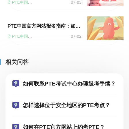
PTE中国官方
07-03
PTE中国官方网站报名指南：如何选择考试日期和场次？
PTE中国官方
07-02
相关问答
如何联系PTE考试中心办理退考手续？
怎样选择位于安全地区的PTE考点？
如何在PTE官方网站上约考PTE？