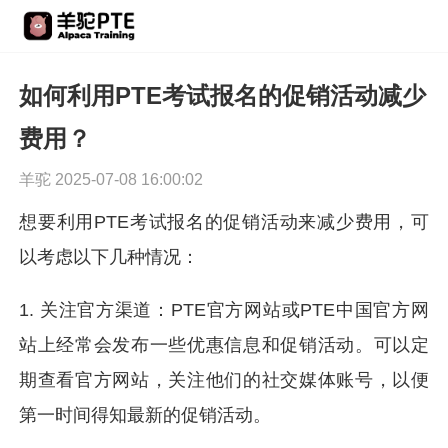
如何利用PTE考试报名的促销活动减少
费用？
羊驼 2025-07-08 16:00:02
想要利用PTE考试报名的促销活动来减少费用，可
以考虑以下几种情况：
1. 关注官方渠道：PTE官方网站或PTE中国官方网
站上经常会发布一些优惠信息和促销活动。可以定
期查看官方网站，关注他们的社交媒体账号，以便
第一时间得知最新的促销活动。