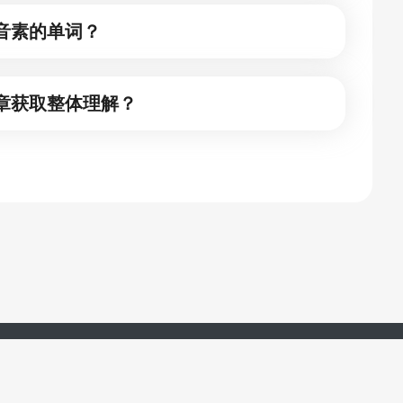
音素的单词？
章获取整体理解？
湖南羊驼教育科技有限公司 版权所有 ©2017-2024
湘ICP备18003463号-21
违法和不良信息举报 举报电话：0731 - 85816616 举报邮箱：364339220@qq.com