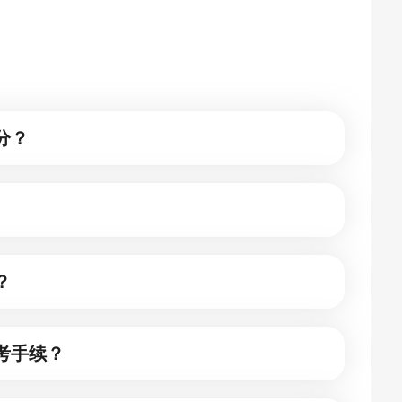
分？
？
考手续？